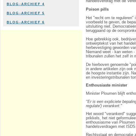
handelsverdrag met de Vereni
BLOG-ARCHIEF 4
Poison pills
BLOG-ARCHIEF 5
Het "recht om te reguleren" 
voorbeeld te geven, de bepal
BLOG-ARCHIEF 6
uitsluiting niet. Democratie
teruggaand op de oorspronke
Hoe gebrekkig ook, bedrijve
ontwerptekst van het handel
herbevestiging geworden van
Niemand weet - kan weten - w
tribunalen zullen het zelf in
De hierboven genoemde "pois
in andere artikelen zijn ook
de hoogste instantie zijn. N
en investeringstribunalen t
Enthousiaste minister
Minister Ploumen blijft enth
"Er is een expliciete bepali
regulate') verankert."
Het woord "verankerd" sugger
prikkels, het niet geformulee
enthousiasme van Ploumen m
handelsverdragen met ISDS
Rechtsstaat en democratie zi