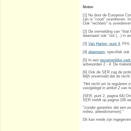
Noten
[1] Nu door de Europese C
zijn is "court" overdreven. 
Ook "rechters" is overdreve
[2] De vermelding van "that
daarnaast ook "not (...) in
[3]
Van Harten, punt 4
; FFII
[4]
algemeen
; specifiek ook
[5] In een
gezamenlijke verk
antwoorden 2 - 4. De materië
[6] Ook de SER zag de probl
blijft onvermeld dat de recht
"Het recht om te reguleren
vastgelegd in artikel 2 van 
(SER, punt 2, pagina 64) Onv
SER meldt op pagina 100 ee
"zonder garanties dat een e
milieu, arbeidsnormen)."
Dit kan mede zijn ingegeven d