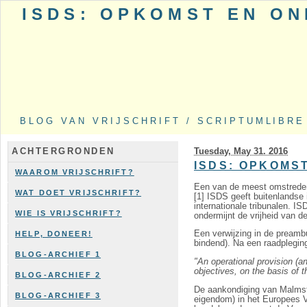
ISDS: OPKOMST EN O
BLOG VAN VRIJSCHRIFT / SCRIPTUMLIBRE
Tuesday, May 31. 2016
ACHTERGRONDEN
ISDS: OPKOMS
WAAROM VRIJSCHRIFT?
Een van de meest omstreden
WAT DOET VRIJSCHRIFT?
[1] ISDS geeft buitenlandse
internationale tribunalen. 
WIE IS VRIJSCHRIFT?
ondermijnt de vrijheid van 
Een verwijzing in de preambu
HELP, DONEER!
bindend). Na een raadplegi
BLOG-ARCHIEF 1
"An operational provision (an
objectives, on the basis of t
BLOG-ARCHIEF 2
De aankondiging van Malms
BLOG-ARCHIEF 3
eigendom) in het Europees V