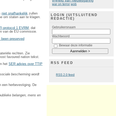
vrijheid van nieuwsgaring
war on terror
wob
s
niet onafhankelijk
zullen
LOGIN (UITSLUITEND
me om staten aan te klagen.
REDACTIE)
Gebruikersnaam
(2) protocol 1 EVRM
, dat
llen van de EU commissie.
Wachtwoord
ot been preserved
Bewaar deze informatie
teriële rechten. Zie
ost favoured nation tekst.
RSS FEED
In het
SER advies over TTIP
sociale bescherming wordt
RSS 2.0 feed
n een herbevestiging. De
(publieke belangen, mens en