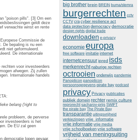
big brother
brein
BREIN
buma/stemra
burgerrechten
cctv
an "poison pills". [3] Om een
cra
cyber resilience act
CCTV
heidsbeslissingen geldt deze
democratie
data protection
democracy
ief verwachte winst en rente
design rights
digital trade
downloaden
e-privacy
de Europese Commissie de
europa
. De bepaling is nu een
economie
ordt niet geformuleerd.
imitatie
leerd. De internationale
free software
internet
isds
internetcensuur
ipred
merkenrecht
 rechten voor investeerders
naburige rechten
 mogen afwegen. Zij zullen
octrooien
onderwijs
ngen. Internationale handels
pandemie
Panopticon
panopticon
persoonsgegevens
pirate bay
podcast
privacy
Privacy
publicaties
CETA:
rechter
remix culture
publiek domein
eke belang ('right to
reprorecht
sacharov-prijs
SWIFT
the pirate bay
The Pirate Bay
transparantie
uitingsvrijheid
urele probleem, de perverse
vrije informatie
verkiezingen
oor investeerders is het
vrije informatie
vrije media
gen. De EU zal geen
vrije schoolboeken
vrije software
vrijheid van meningsuiting
 en democratie lopen gevaar.