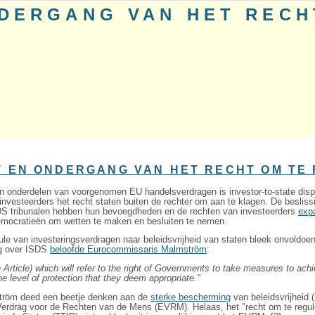
NDERGANG VAN HET RECH
T EN ONDERGANG VAN HET RECHT OM TE
 onderdelen van voorgenomen EU handelsverdragen is investor-to-state dispu
 investeerders het recht staten buiten de rechter om aan te klagen. De besli
ISDS tribunalen hebben hun bevoegdheden en de rechten van investeerders
expa
democratieën om wetten te maken en besluiten te nemen.
le van investeringsverdragen naar beleidsvrijheid van staten bleek onvoldoen
ng over ISDS
beloofde Eurocommissaris Malmström
:
 Article) which will refer to the right of Governments to take measures to achi
he level of protection that they deem appropriate."
tröm deed een beetje denken aan de
sterke bescherming
van beleidsvrijheid 
erdrag voor de Rechten van de Mens (EVRM). Helaas, het "recht om te reguler