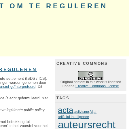
T OM TE REGULEREN
CREATIVE COMMONS
 REGULEREN
te settlement (ISDS / ICS).
Original content in this work is licensed
ssingen worden genomen door
under a
Creative Commons License
nsief geïnterpreteerd
. Dit
TAGS
de (slecht geformuleerd, niet
acta
eve legitimate public policy
activisme
AI
ai
artificial intelligence
auteursrecht
(met betrekking tot
en" in het voorstel voor het