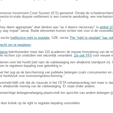
ommissie Investment Court System (ICS) genoemd. Omdat de scheidsrechter
Investor-to-state dispute settlement is een correcte aanduiding: een mechanis
n.
 they deem appropriate" doet denken aan "as it deems necessary" in
artikel 1
 any way impair" bevat. Beide elementen komen echter niet voor in de voorste
, sectie
Ineffective right to regulate
; S2B, sectie
The "right to regulate" has n
recht om te reguleren
.
laring
bekritiseerden meer dan 110 academici de nieuwe formulering van de ma
le rechten zijn sindsdien niet wezenlijk veranderd.
Zie ook FFII
voor nieuwe m
emen over het hoofd (wel nam de vakbeweging een afwijkend standpunt in). 
 om te reguleren bepaling zeer gebrekkig is:
 met het oog op de bescherming van publieke belangen zoals consumenten en 
het hoofdstuk over investeringsbescherming."
ermeld blijft ook dat de clausule in het CETA ontwerpverdrag niet meer is da
n afwijkende mening van de vakbeweging. Er staat onder andere:
venwichtige belangenafweging plaatsvindt ten opzichte van andere belangen 
oor kritiek op de right to regulate bepaling voorstellen.