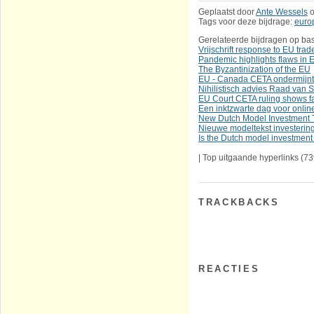
Geplaatst door
Ante Wessels
Tags voor deze bijdrage:
euro
Gerelateerde bijdragen op bas
Vrijschrift response to EU trad
Pandemic highlights flaws i
The Byzantinization of the EU
EU - Canada CETA ondermijnt v
Nihilistisch advies Raad van 
EU Court CETA ruling shows fa
Een inktzwarte dag voor online
New Dutch Model Investment T
Nieuwe modeltekst investering
Is the Dutch model investment 
|
Top uitgaande hyperlinks
(73
TRACKBACKS
REACTIES