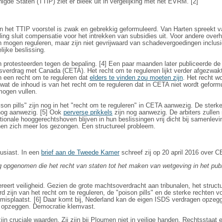
gde Staten (TTIP) ziet er bleek uit in vergelijking met het EVRM. [2]
in het TTIP voorstel is zwak en gebrekkig geformuleerd. Van Harten spreekt v
ing sluit compensatie voor het intrekken van subsidies uit. Voor andere over
ën mogen reguleren, maar zijn niet gevrijwaard van schadevergoedingen inclus
lijke beslissing.
n protesteerden tegen de bepaling. [4] Een paar maanden later publiceerde 
sverdrag met Canada (CETA). Het recht om te reguleren lijkt verder afgezwakt
 een recht om te reguleren dat
elders te vinden zou moeten zijn
. Het recht w
at de inhoud is van het recht om te reguleren dat in CETA niet wordt geformu
 mogen vullen.
on pills" zijn nog in het "recht om te reguleren" in CETA aanwezig. De sterke
 nog aanwezig. [5] Ook
perverse prikkels
zijn nog aanwezig. De arbiters zullen
ationale hooggerechtshoven blijven in hun beslissingen vrij dicht bij samenlevi
onen zich meer los gezongen. Een structureel probleem.
ousiast. In een
brief aan de Tweede Kamer
schreef zij op 20 april 2016 over 
ng opgenomen die het recht van staten tot het maken van wetgeving in het publi
eert veiligheid. Gezien de grote machtsoverdracht aan tribunalen, het struct
rd zijn van het recht om te reguleren, de "poison pills" en de sterke rechten v
isplaatst. [6] Daar komt bij, Nederland kan de eigen ISDS verdragen opzeg
 opzeggen. Democratie klemvast.
jn cruciale waarden. Zij zijn bij Ploumen niet in veilige handen. Rechtsstaat