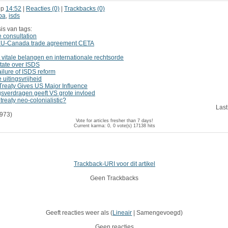
op
14:52
|
Reacties (0)
|
Trackbacks (0)
pa
,
isds
is van tags:
e consultation
n EU-Canada trade agreement CETA
itale belangen en internationale rechtsorde
State over ISDS
ilure of ISDS reform
 uitingsvrijheid
reaty Gives US Major Influence
sverdragen geeft VS grote invloed
treaty neo-colonialistic?
Last
973)
Vote for articles fresher than 7 days!
Current karma: 0, 0 vote(s)
17138 hits
Trackback-URI voor dit artikel
Geen Trackbacks
Geeft reacties weer als (
Lineair
| Samengevoegd)
Geen reacties